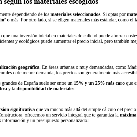
 según los materiales escogidos
emente dependiendo de los
materiales seleccionados
. Si optas por
mate
/m²
o más. Por otro lado, si se eligen materiales más estándar, como el
l
a que una inversión inicial en materiales de calidad puede ahorrar cost
ficientes y ecológicos puede aumentar el precio inicial, pero también mej
alización geográfica
. En áreas urbanas o muy demandadas, como Madrid
s rurales o de menor demanda, los precios son generalmente más accesibl
 grandes de España suele ser entre un
15% y un 25% más caro
que en
bra
y la
disponibilidad de materiales
.
sión significativa
que va mucho más allá del simple cálculo del precio 
Constructora, ofrecemos un servicio integral que te garantiza la
máxima 
ás información y un presupuesto personalizado!